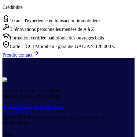
Crédibilité
10 ans d'expérience en transaction immobilière
5 rénovations personnelles menées de A à Z
Formation certifiée pathologie des ouvrages bâtis
Carte T CCI Morbihan · garantie GALIAN 120 000 €
Prendre contact
Conseil immobilier et expertise
bâtiment, Vannes et Morbihan.
06 35 35 07 27
·
02 97 69 71 17
contact@hiin.fr
Centre d'Affaires Vannes Laroiseau, 1 rue Anita Conti
56000
Vannes
Offres