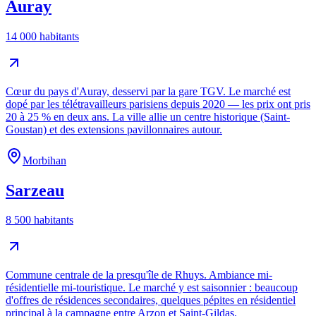
Auray
14 000 habitants
Cœur du pays d'Auray, desservi par la gare TGV. Le marché est
dopé par les télétravailleurs parisiens depuis 2020 — les prix ont pris
20 à 25 % en deux ans. La ville allie un centre historique (Saint-
Goustan) et des extensions pavillonnaires autour.
Morbihan
Sarzeau
8 500 habitants
Commune centrale de la presqu'île de Rhuys. Ambiance mi-
résidentielle mi-touristique. Le marché y est saisonnier : beaucoup
d'offres de résidences secondaires, quelques pépites en résidentiel
principal à la campagne entre Arzon et Saint-Gildas.