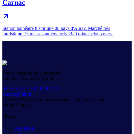
Carnac
Station balnéaire historique du pays d'Auray. Marché très
touristique, écarts saisonniers forts. Bâti mixte selon zones.
Conseil immobilier et expertise
bâtiment, Vannes et Morbihan.
06 35 35 07 27
·
02 97 69 71 17
contact@hiin.fr
Centre d'Affaires Vannes Laroiseau, 1 rue Anita Conti
56000
Vannes
Offres
Acquéreur
Conseil