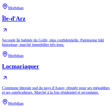
Morbihan
Île-d'Arz
Seconde île habitée du Golfe, plus confidentielle. Patrimoine bâti
historique, marché immobilier très tenu.
Morbihan
Locmariaquer
Commune littorale sud du pays d'Auray, réputée pour ses mégalithes
et ses ostréiculteurs. Marché à la fois résidentiel et secondaire.
Morbihan