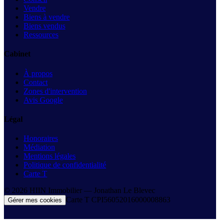
Vendre
Biens à vendre
Biens vendus
Ressources
Cabinet
À propos
Contact
Zones d'intervention
Avis Google
Légal
Honoraires
Médiation
Mentions légales
Politique de confidentialité
Carte T
©
2026
HIIN Immobilier —
Jonathan Le Blevec
Carte T
CPI56052016000008863
Gérer mes cookies