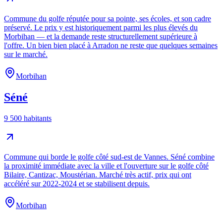
Commune du golfe réputée pour sa pointe, ses écoles, et son cadre
préservé. Le prix y est historiquement parmi les plus élevés du
Morbihan — et la demande reste structurellement supérieure à
l'offre. Un bien bien placé à Arradon ne reste que quelques semaines
sur le marché.
Morbihan
Séné
9 500 habitants
Commune qui borde le golfe côté sud-est de Vannes. Séné combine
la proximité immédiate avec la ville et l'ouverture sur le golfe côté
Bilaire, Cantizac, Moustérian. Marché très actif, prix qui ont
accéléré sur 2022-2024 et se stabilisent depuis.
Morbihan