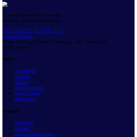
Conseil immobilier et expertise
bâtiment, Vannes et Morbihan.
06 35 35 07 27
·
02 97 69 71 17
contact@hiin.fr
Centre d'Affaires Vannes Laroiseau, 1 rue Anita Conti
56000
Vannes
Offres
Acquéreur
Conseil
Vendre
Biens à vendre
Biens vendus
Ressources
Cabinet
À propos
Contact
Zones d'intervention