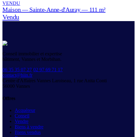
VENDU
Maison — Sainte-Anne-d'Auray — 111 m²
Vendu
Conseil immobilier et expertise
bâtiment, Vannes et Morbihan.
06 35 35 07 27
·
02 97 69 71 17
contact@hiin.fr
Centre d'Affaires Vannes Laroiseau, 1 rue Anita Conti
56000
Vannes
Offres
Acquéreur
Conseil
Vendre
Biens à vendre
Biens vendus