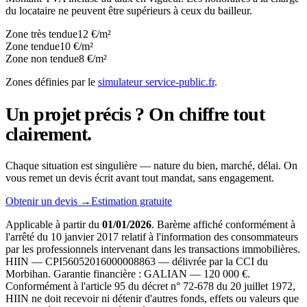
du locataire ne peuvent être supérieurs à ceux du bailleur.
Zone très tendue
12 €/m²
Zone tendue
10 €/m²
Zone non tendue
8 €/m²
Zones définies par le
simulateur service-public.fr
.
Un projet précis ? On chiffre tout
clairement.
Chaque situation est singulière — nature du bien, marché, délai. On
vous remet un devis écrit avant tout mandat, sans engagement.
Obtenir un devis
→
Estimation gratuite
Applicable à partir du
01/01/2026
. Barème affiché conformément à
l'arrêté du 10 janvier 2017 relatif à l'information des consommateurs
par les professionnels intervenant dans les transactions immobilières.
HIIN
—
CPI56052016000008863 — délivrée par la CCI du
Morbihan
. Garantie financière :
GALIAN
—
120 000 €
.
Conformément à l'article 95 du décret n° 72-678 du 20 juillet 1972,
HIIN
ne doit recevoir ni détenir d'autres fonds, effets ou valeurs que