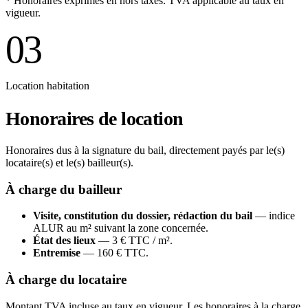
* Honoraires exprimés en hors taxes. TVA applicable au taux en
vigueur.
03
Location habitation
Honoraires de location
Honoraires dus à la signature du bail, directement payés par le(s)
locataire(s) et le(s) bailleur(s).
À charge du bailleur
Visite, constitution du dossier, rédaction du bail
— indice
ALUR au m² suivant la zone concernée.
État des lieux
— 3 € TTC / m².
Entremise
— 160 € TTC.
À charge du locataire
Montant TVA incluse au taux en vigueur. Les honoraires à la charge