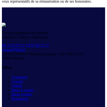
ceux représentatifs de sa rémunération ou de ses honoraires.
Conseil immobilier et expertise
bâtiment, Vannes et Morbihan.
06 35 35 07 27
·
02 97 69 71 17
contact@hiin.fr
Centre d'Affaires Vannes Laroiseau, 1 rue Anita Conti
56000
Vannes
Offres
Acquéreur
Conseil
Vendre
Biens à vendre
Biens vendus
Ressources