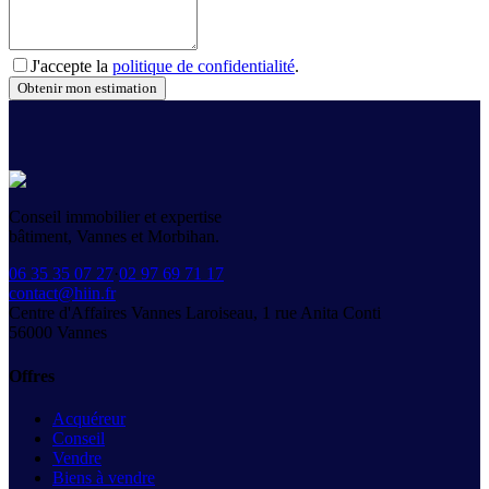
J'accepte la
politique de confidentialité
.
Obtenir mon estimation
Conseil immobilier et expertise
bâtiment, Vannes et Morbihan.
06 35 35 07 27
·
02 97 69 71 17
contact@hiin.fr
Centre d'Affaires Vannes Laroiseau, 1 rue Anita Conti
56000
Vannes
Offres
Acquéreur
Conseil
Vendre
Biens à vendre