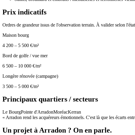
Prix indicatifs
Ordres de grandeur issus de l'observation terrain. À valider selon l'état
Maison bourg
4 200 – 5 500 €/m²
Bord de golfe / vue mer
6 500 – 10 000 €/m²
Longère rénovée (campagne)
3 500 – 5 000 €/m²
Principaux quartiers / secteurs
Le Bourg
Pointe d'Arradon
Moréac
Kerran
«
Arradon rend les acquéreurs émotionnels. C'est là que les écarts ent
Un projet à
Arradon
?
On en parle.