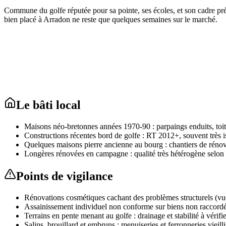
Commune du golfe réputée pour sa pointe, ses écoles, et son cadre pré
bien placé à Arradon ne reste que quelques semaines sur le marché.
Le bâti local
Maisons néo-bretonnes années 1970-90 : parpaings enduits, toit
Constructions récentes bord de golfe : RT 2012+, souvent très i
Quelques maisons pierre ancienne au bourg : chantiers de réno
Longères rénovées en campagne : qualité très hétérogène selon
Points de vigilance
Rénovations cosmétiques cachant des problèmes structurels (vu
Assainissement individuel non conforme sur biens non raccord
Terrains en pente menant au golfe : drainage et stabilité à vérifi
Salins, brouillard et embruns : menuiseries et ferronneries vieilli