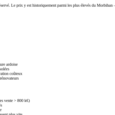
servé. Le prix y est historiquement parmi les plus élevés du Morbihan —
ure ardoise
solées
vation coûteux
 rénovateurs
es vente > 800 k€)
és
er
ssent plus vite