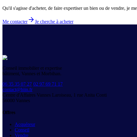
Qu'il s'agisse d'acheter, de faire expertiser un bien ou de vendre, je 
Me contacter
Je cherche à acheter
Conseil immobilier et expertise
bâtiment, Vannes et Morbihan.
06 35 35 07 27
·
02 97 69 71 17
contact@hiin.fr
Centre d'Affaires Vannes Laroiseau, 1 rue Anita Conti
56000
Vannes
Offres
Acquéreur
Conseil
Vendre