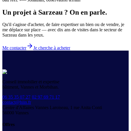
Un projet à
Sarzeau
?
On en parle.
Qu'il s'agisse d'acheter, de faire expertiser un bien ou de vendre, je
me déplace sur place — avec dix ans de visites
dans le secteur de
Sarzeau
dans les yeux.
Me contacter
Je cherche à acheter
Conseil immobilier et expertise
bâtiment, Vannes et Morbihan.
06 35 35 07 27
·
02 97 69 71 17
contact@hiin.fr
Centre d'Affaires Vannes Laroiseau, 1 rue Anita Conti
56000
Vannes
Offres