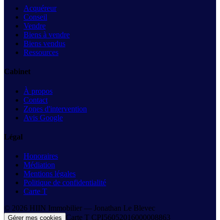
Acquéreur
Conseil
Vendre
Biens à vendre
Biens vendus
Ressources
Cabinet
À propos
Contact
Zones d'intervention
Avis Google
Légal
Honoraires
Médiation
Mentions légales
Politique de confidentialité
Carte T
©
2026
HIIN Immobilier —
Jonathan Le Blevec
Carte T
CPI56052016000008863
Gérer mes cookies