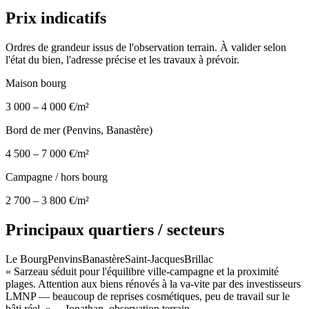
Prix indicatifs
Ordres de grandeur issus de l'observation terrain. À valider selon
l'état du bien, l'adresse précise et les travaux à prévoir.
Maison bourg
3 000 – 4 000 €/m²
Bord de mer (Penvins, Banastère)
4 500 – 7 000 €/m²
Campagne / hors bourg
2 700 – 3 800 €/m²
Principaux quartiers / secteurs
Le Bourg
Penvins
Banastère
Saint-Jacques
Brillac
«
Sarzeau séduit pour l'équilibre ville-campagne et la proximité
plages. Attention aux biens rénovés à la va-vite par des investisseurs
LMNP — beaucoup de reprises cosmétiques, peu de travail sur le
bâti réel.
»
— Jonathan, observation terrain