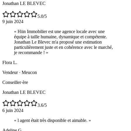
Jonathan LE BLEVEC
5.0
/5
9 juin 2024
«
Hiin Immobilier est une agence locale avec une
équipe à taille humaine, dynamique et compétente.
Jonathan Le Blevec m'a proposé une estimation
particulièrement juste et en cohérence avec le marché,
je recommande !
»
Flora L.
Vendeur
·
Meucon
Conseiller·ère
Jonathan LE BLEVEC
3.6
/5
6 juin 2024
«
l agent était très disponible et aimable.
»
Adeline G.