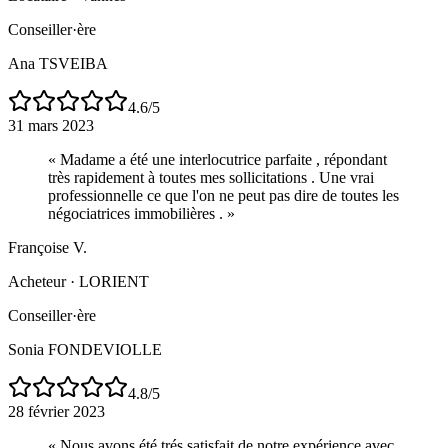
Conseiller·ère
Ana TSVEIBA
4.6
/5
31 mars 2023
«
Madame a été une interlocutrice parfaite , répondant
très rapidement à toutes mes sollicitations . Une vrai
professionnelle ce que l'on ne peut pas dire de toutes les
négociatrices immobilières .
»
Françoise V.
Acheteur
·
LORIENT
Conseiller·ère
Sonia FONDEVIOLLE
4.8
/5
28 février 2023
«
Nous avons été trés satisfait de notre expérience avec