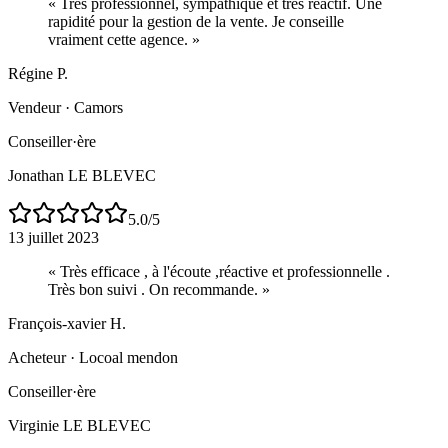
«
Très professionnel, sympathique et très réactif. Une
rapidité pour la gestion de la vente. Je conseille
vraiment cette agence.
»
Régine P.
Vendeur
·
Camors
Conseiller·ère
Jonathan LE BLEVEC
5.0
/5
13 juillet 2023
«
Très efficace , à l'écoute ,réactive et professionnelle .
Très bon suivi . On recommande.
»
François-xavier H.
Acheteur
·
Locoal mendon
Conseiller·ère
Virginie LE BLEVEC