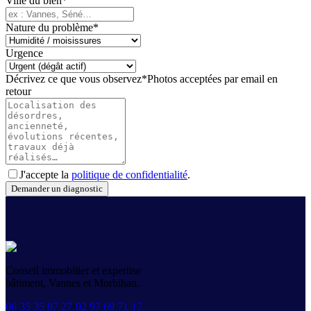
Ville du bien
*
Nature du problème
*
Urgence
Décrivez ce que vous observez
*
Photos acceptées par email en
retour
J'accepte la
politique de confidentialité
.
Demander un diagnostic
Conseil immobilier et expertise
bâtiment, Vannes et Morbihan.
06 35 35 07 27
·
02 97 69 71 17