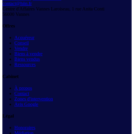
contact@hiin.fr
Centre d'Affaires Vannes Laroiseau, 1 rue Anita Conti
56000
Vannes
Offres
Acquéreur
Conseil
Vendre
Biens à vendre
Biens vendus
Ressources
Cabinet
À propos
Contact
Zones d'intervention
Avis Google
Légal
Honoraires
Médiation