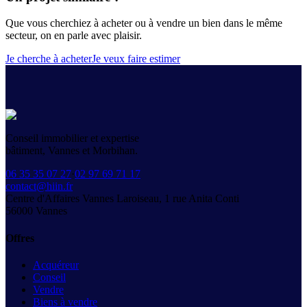
Que vous cherchiez à acheter ou à vendre un bien dans le même
secteur, on en parle avec plaisir.
Je cherche à acheter
Je veux faire estimer
Conseil immobilier et expertise
bâtiment, Vannes et Morbihan.
06 35 35 07 27
·
02 97 69 71 17
contact@hiin.fr
Centre d'Affaires Vannes Laroiseau, 1 rue Anita Conti
56000
Vannes
Offres
Acquéreur
Conseil
Vendre
Biens à vendre