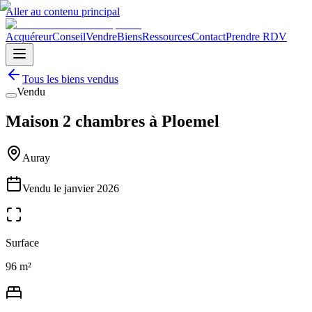
Aller au contenu principal
Acquéreur
Conseil
Vendre
Biens
Ressources
Contact
Prendre RDV
Tous les biens vendus
Vendu
Maison 2 chambres à Ploemel
Auray
Vendu le
janvier 2026
Surface
96 m²