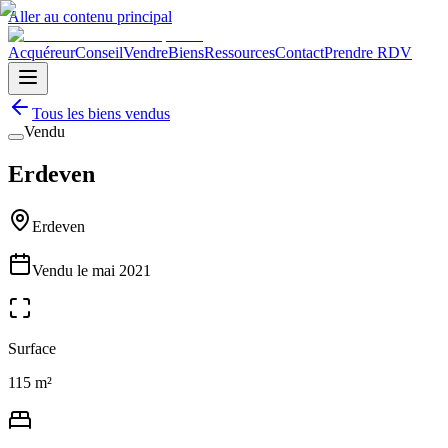
Aller au contenu principal
Acquéreur
Conseil
Vendre
Biens
Ressources
Contact
Prendre RDV
Tous les biens vendus
Vendu
Erdeven
Erdeven
Vendu le
mai 2021
Surface
115 m²