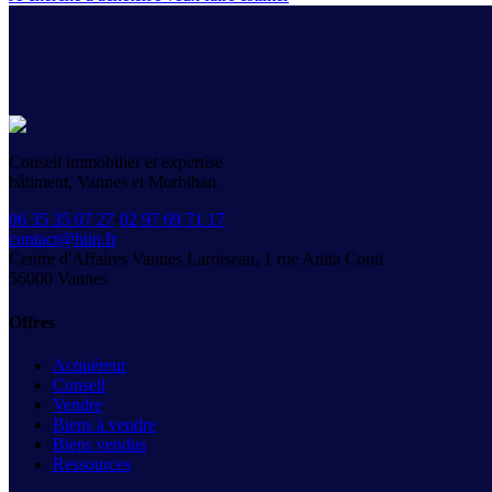
Conseil immobilier et expertise
bâtiment, Vannes et Morbihan.
06 35 35 07 27
·
02 97 69 71 17
contact@hiin.fr
Centre d'Affaires Vannes Laroiseau, 1 rue Anita Conti
56000
Vannes
Offres
Acquéreur
Conseil
Vendre
Biens à vendre
Biens vendus
Ressources