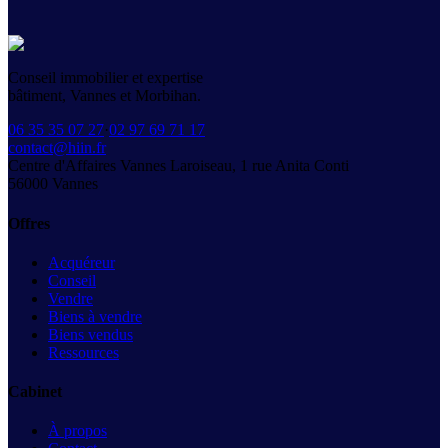
Conseil immobilier et expertise
bâtiment, Vannes et Morbihan.
06 35 35 07 27
·
02 97 69 71 17
contact@hiin.fr
Centre d'Affaires Vannes Laroiseau, 1 rue Anita Conti
56000
Vannes
Offres
Acquéreur
Conseil
Vendre
Biens à vendre
Biens vendus
Ressources
Cabinet
À propos