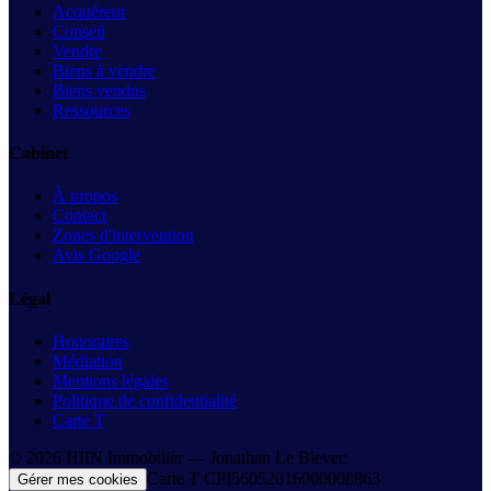
Acquéreur
Conseil
Vendre
Biens à vendre
Biens vendus
Ressources
Cabinet
À propos
Contact
Zones d'intervention
Avis Google
Légal
Honoraires
Médiation
Mentions légales
Politique de confidentialité
Carte T
©
2026
HIIN Immobilier —
Jonathan Le Blevec
Carte T
CPI56052016000008863
Gérer mes cookies