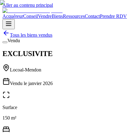
Aller au contenu principal
Acquéreur
Conseil
Vendre
Biens
Ressources
Contact
Prendre RDV
Tous les biens vendus
Vendu
EXCLUSIVITE
Locoal-Mendon
Vendu le
janvier 2026
Surface
150 m²