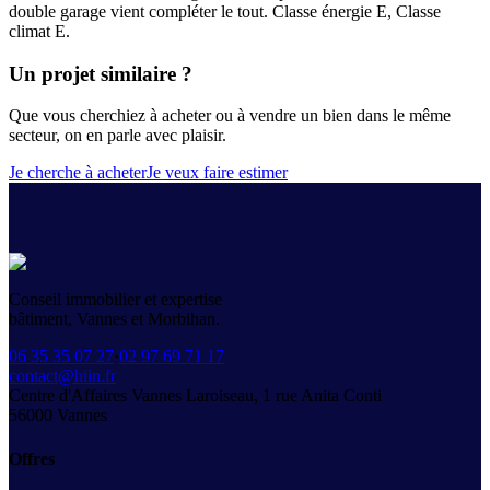
double garage vient compléter le tout. Classe énergie E, Classe
climat E.
Un projet similaire ?
Que vous cherchiez à acheter ou à vendre un bien dans le même
secteur, on en parle avec plaisir.
Je cherche à acheter
Je veux faire estimer
Conseil immobilier et expertise
bâtiment, Vannes et Morbihan.
06 35 35 07 27
·
02 97 69 71 17
contact@hiin.fr
Centre d'Affaires Vannes Laroiseau, 1 rue Anita Conti
56000
Vannes
Offres