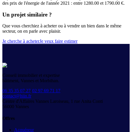
des prix de l'énergie de l'année 2021 : entre 1280.00 et 1790.00 €.
Un projet similaire ?
Que vous cherchiez à acheter ou à vendre un bien dans le même
secteur, on en parle avec plaisir.
Je cherche à acheter
Je veux faire estimer
Conseil immobilier et expertise
bâtiment, Vannes et Morbihan.
06 35 35 07 27
·
02 97 69 71 17
contact@hiin.fr
Centre d'Affaires Vannes Laroiseau, 1 rue Anita Conti
56000
Vannes
Offres
Acquéreur