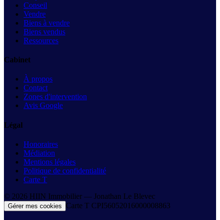
Conseil
Vendre
Biens à vendre
Biens vendus
Ressources
Cabinet
À propos
Contact
Zones d'intervention
Avis Google
Légal
Honoraires
Médiation
Mentions légales
Politique de confidentialité
Carte T
©
2026
HIIN Immobilier —
Jonathan Le Blevec
Carte T
CPI56052016000008863
Gérer mes cookies