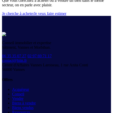
Que vous cherchiez à acheter ou à vendre un bien dans le même
secteur, on en parle avec plaisir.
Je cherche à acheter
Je veux faire estimer
Conseil immobilier et expertise
bâtiment, Vannes et Morbihan.
06 35 35 07 27
·
02 97 69 71 17
contact@hiin.fr
Centre d'Affaires Vannes Laroiseau, 1 rue Anita Conti
56000
Vannes
Offres
Acquéreur
Conseil
Vendre
Biens à vendre
Biens vendus
Ressources