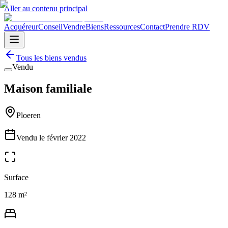
Aller au contenu principal
Acquéreur
Conseil
Vendre
Biens
Ressources
Contact
Prendre RDV
Tous les biens vendus
Vendu
Maison familiale
Ploeren
Vendu le
février 2022
Surface
128 m²