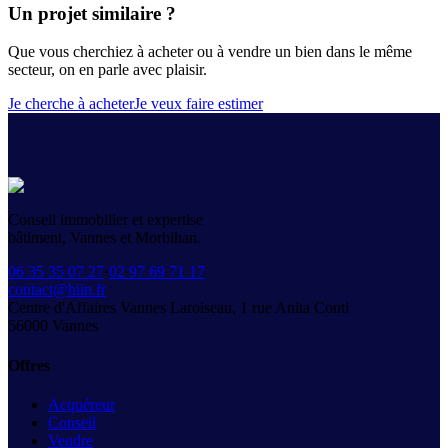
Un projet similaire ?
Que vous cherchiez à acheter ou à vendre un bien dans le même
secteur, on en parle avec plaisir.
Je cherche à acheter
Je veux faire estimer
Conseil immobilier et expertise
bâtiment, Vannes et Morbihan.
06 35 35 07 27
·
02 97 69 71 17
contact@hiin.fr
Centre d'Affaires Vannes Laroiseau, 1 rue Anita Conti
56000
Vannes
Offres
Acquéreur
Conseil
Vendre