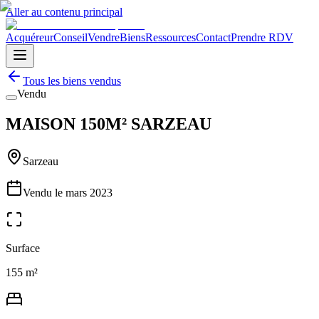
Aller au contenu principal
Acquéreur
Conseil
Vendre
Biens
Ressources
Contact
Prendre RDV
Tous les biens vendus
Vendu
MAISON 150M² SARZEAU
Sarzeau
Vendu le
mars 2023
Surface
155 m²