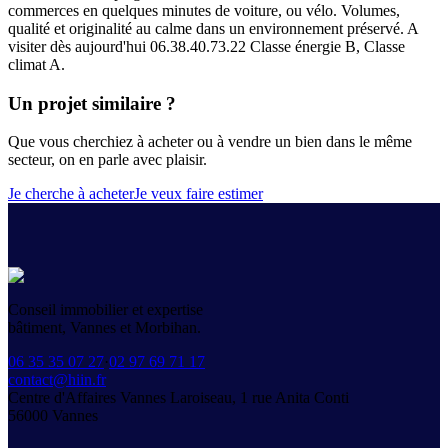
commerces en quelques minutes de voiture, ou vélo. Volumes,
qualité et originalité au calme dans un environnement préservé. A
visiter dès aujourd'hui 06.38.40.73.22 Classe énergie B, Classe
climat A.
Un projet similaire ?
Que vous cherchiez à acheter ou à vendre un bien dans le même
secteur, on en parle avec plaisir.
Je cherche à acheter
Je veux faire estimer
Conseil immobilier et expertise
bâtiment, Vannes et Morbihan.
06 35 35 07 27
·
02 97 69 71 17
contact@hiin.fr
Centre d'Affaires Vannes Laroiseau, 1 rue Anita Conti
56000
Vannes