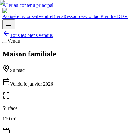
Aller au contenu principal
Acquéreur
Conseil
Vendre
Biens
Ressources
Contact
Prendre RDV
Tous les biens vendus
Vendu
Maison familiale
Sulniac
Vendu le
janvier 2026
Surface
170 m²