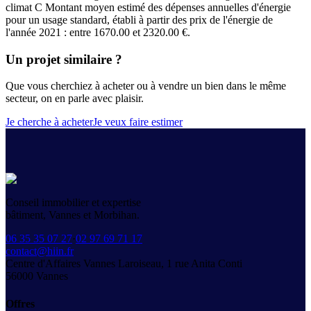
climat C Montant moyen estimé des dépenses annuelles d'énergie
pour un usage standard, établi à partir des prix de l'énergie de
l'année 2021 : entre 1670.00 et 2320.00 €.
Un projet similaire ?
Que vous cherchiez à acheter ou à vendre un bien dans le même
secteur, on en parle avec plaisir.
Je cherche à acheter
Je veux faire estimer
Conseil immobilier et expertise
bâtiment, Vannes et Morbihan.
06 35 35 07 27
·
02 97 69 71 17
contact@hiin.fr
Centre d'Affaires Vannes Laroiseau, 1 rue Anita Conti
56000
Vannes
Offres