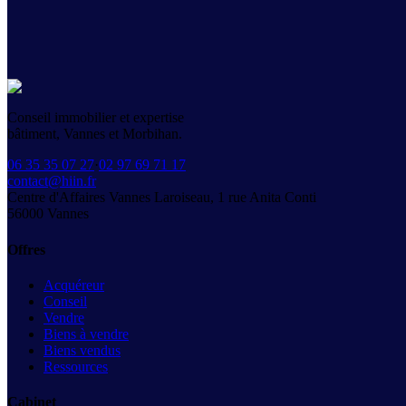
Conseil immobilier et expertise
bâtiment, Vannes et Morbihan.
06 35 35 07 27
·
02 97 69 71 17
contact@hiin.fr
Centre d'Affaires Vannes Laroiseau, 1 rue Anita Conti
56000
Vannes
Offres
Acquéreur
Conseil
Vendre
Biens à vendre
Biens vendus
Ressources
Cabinet