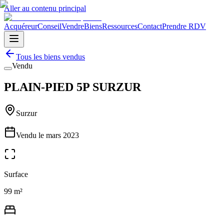
Aller au contenu principal
Acquéreur
Conseil
Vendre
Biens
Ressources
Contact
Prendre RDV
Tous les biens vendus
Vendu
PLAIN-PIED 5P SURZUR
Surzur
Vendu le
mars 2023
Surface
99 m²