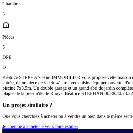
Chambres
3
Pièces
5
DPE
D
Béatrice STEPHAN Hiin IMMOBILIER vous propose cette maison de pla
entrée, d'une pièce de vie de 41 m² avec cuisine équipée ouverte, d'u
piscine 7x3.5m. Un double garage et un grand abri de jardin complèten
plages de la presqu'ile de Rhuys. Béatrice STEPHAN 06.38.40.73.22 
Un projet similaire ?
Que vous cherchiez à acheter ou à vendre un bien dans le même secteur
Je cherche à acheter
Je veux faire estimer