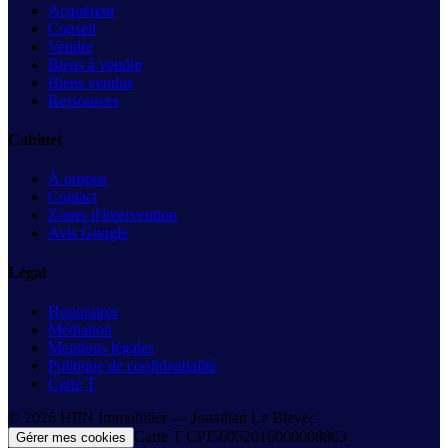
Acquéreur
Conseil
Vendre
Biens à vendre
Biens vendus
Ressources
Cabinet
À propos
Contact
Zones d'intervention
Avis Google
Légal
Honoraires
Médiation
Mentions légales
Politique de confidentialité
Carte T
©
2026
HIIN Immobilier —
Jonathan Le Blevec
Carte T
CPI56052016000008863
Gérer mes cookies