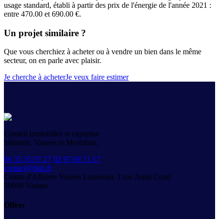
usage standard, établi à partir des prix de l'énergie de l'année 2021 :
entre 470.00 et 690.00 €.
Un projet similaire ?
Que vous cherchiez à acheter ou à vendre un bien dans le même
secteur, on en parle avec plaisir.
Je cherche à acheter
Je veux faire estimer
Conseil immobilier et expertise
bâtiment, Vannes et Morbihan.
06 35 35 07 27
·
02 97 69 71 17
contact@hiin.fr
Centre d'Affaires Vannes Laroiseau, 1 rue Anita Conti
56000
Vannes
Offres