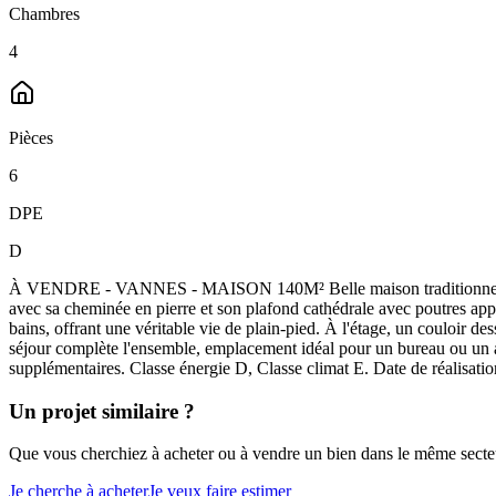
Chambres
4
Pièces
6
DPE
D
À VENDRE - VANNES - MAISON 140M² Belle maison traditionnelle impl
avec sa cheminée en pierre et son plafond cathédrale avec poutres appa
bains, offrant une véritable vie de plain-pied. À l'étage, un couloir
séjour complète l'ensemble, emplacement idéal pour un bureau ou un ag
supplémentaires. Classe énergie D, Classe climat E. Date de réalisat
Un projet similaire ?
Que vous cherchiez à acheter ou à vendre un bien dans le même secteur
Je cherche à acheter
Je veux faire estimer