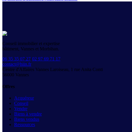
Conseil immobilier et expertise
bâtiment, Vannes et Morbihan.
06 35 35 07 27
·
02 97 69 71 17
contact@hiin.fr
Centre d'Affaires Vannes Laroiseau, 1 rue Anita Conti
56000
Vannes
Offres
Acquéreur
Conseil
Vendre
Biens à vendre
Biens vendus
Ressources