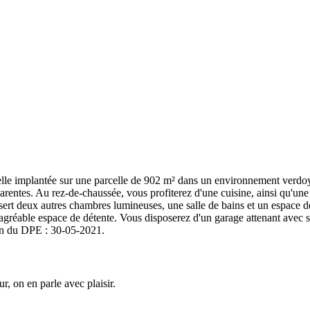
antée sur une parcelle de 902 m² dans un environnement verdoyant e
rentes. Au rez-de-chaussée, vous profiterez d'une cuisine, ainsi qu'une 
 dessert deux autres chambres lumineuses, une salle de bains et un espa
réable espace de détente. Vous disposerez d'un garage attenant avec son
ion du DPE : 30-05-2021.
, on en parle avec plaisir.