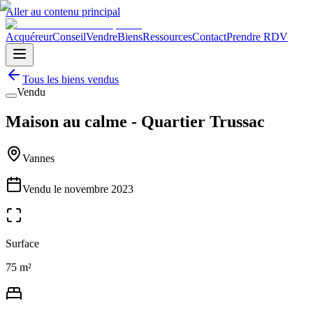
Aller au contenu principal
Acquéreur
Conseil
Vendre
Biens
Ressources
Contact
Prendre RDV
Tous les biens vendus
Vendu
Maison au calme - Quartier Trussac
Vannes
Vendu le
novembre 2023
Surface
75 m²