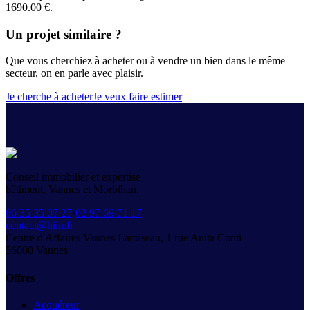
1690.00 €.
Un projet similaire ?
Que vous cherchiez à acheter ou à vendre un bien dans le même
secteur, on en parle avec plaisir.
Je cherche à acheter
Je veux faire estimer
Conseil immobilier et expertise
bâtiment, Vannes et Morbihan.
06 35 35 07 27
·
02 97 69 71 17
contact@hiin.fr
Centre d'Affaires Vannes Laroiseau, 1 rue Anita Conti
56000
Vannes
Offres
Acquéreur