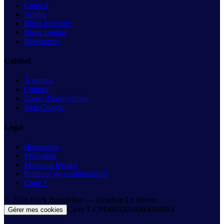
Conseil
Vendre
Biens à vendre
Biens vendus
Ressources
Cabinet
À propos
Contact
Zones d'intervention
Avis Google
Légal
Honoraires
Médiation
Mentions légales
Politique de confidentialité
Carte T
©
2026
HIIN Immobilier —
Jonathan Le Blevec
Carte T
CPI56052016000008863
Gérer mes cookies