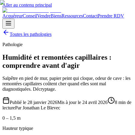
Aller au contenu principal
Acquéreur
Conseil
Vendre
Biens
Ressources
Contact
Prendre RDV
Toutes les pathologies
Pathologie
Humidité et remontées capillaires :
comprendre avant d'agir
Salpêtre en pied de mur, papier peint qui cloque, odeur de cave : les
remontées capillaires coûtent cher quand elles sont mal
diagnostiquées. Décryptage.
Publié le
28 janvier 2026
Mis à jour le
24 avril 2026
8
min de
lecture
Par
Jonathan Le Blevec
0 – 1,5 m
Hauteur typique