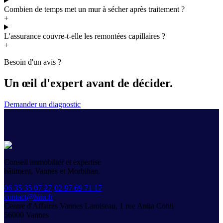
Combien de temps met un mur à sécher après traitement ?
+
L'assurance couvre-t-elle les remontées capillaires ?
+
Besoin d'un avis ?
Un œil d'expert
avant de décider.
Demander un diagnostic
Conseil immobilier et expertise
bâtiment, Vannes et Morbihan.
06 35 35 07 27
·
02 97 69 71 17
contact@hiin.fr
Centre d'Affaires Vannes Laroiseau, 1 rue Anita Conti
56000
Vannes